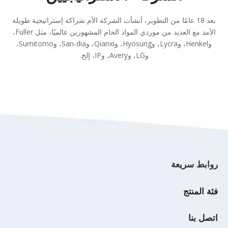
بعد 18 عامًا من التطوير، أنشأت الشركة الأم شراكة إستراتيجية طويلة
الأمد مع العديد من موردي المواد الخام المشهورين عالميًا، مثل Fuller،
وHenkel، وLycra، وHyosung، وQianxi، وSan-dia، وSumitomo،
وLG، وAvery، وIP، إلخ.
روابط سريعة
يمكن تحرير هذه المنطقة بالكامل وتمنحك الفرصة لتقديم نفسك أو
فئة المنتج
موقع الويب الخاص بك أو منتجاتك أو خدماتك.
متخصصة في المنتج
اتصل بنا