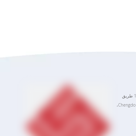
العنوان: Shengrong Plaza، رقم 1110 طريق
Dongfu، مجتمع Tongyuan، شارع Chengdong،