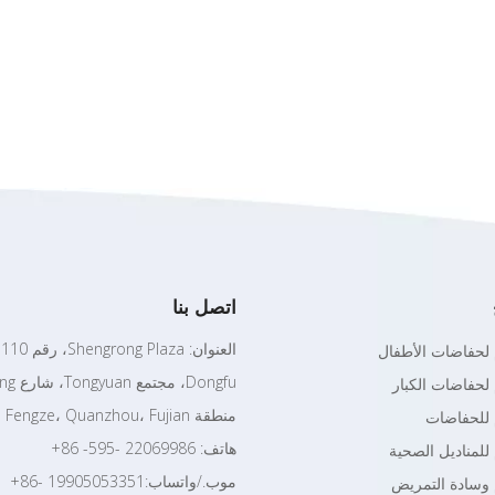
اتصل بنا
م لحفاضات الأطفال
 لحفاضات الكبار
منطقة Fengze، Quanzhou، Fujian
م للحفاضات
هاتف: 22069986 -595- 86+
 للمناديل الصحية
موب./واتساب:19905053351 -86+
م وسادة التمريض